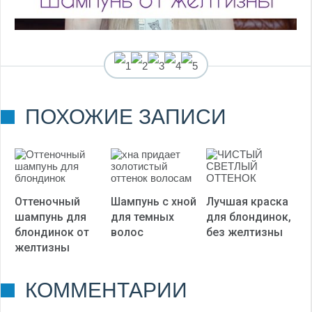
(
2
оценок, среднее:
ПОХОЖИЕ ЗАПИСИ
3,00
из 5)
Оттеночный
Шампунь с хной
Лучшая краска
шампунь для
для темных
для блондинок,
блондинок от
волос
без желтизны
желтизны
КОММЕНТАРИИ