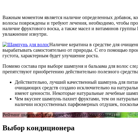
Важным моментом является наличие определенных добавок, кот
волосы повреждены и требуют лечения, необходимо, чтобы про
наличие фруктового воска, а также масел и витаминов группы 
увлажнение изнутри.
Наличие кератина в средстве для очищен
вырабатывать самостоятельно от природы. С его помощью проис
густота, характерным будет улучшение роста.
Помимо состава при выборе шампуня и бальзама для волос сле
препятствуют приобретению действительно полезного средства
Действительно, лучший качественный шампунь для питан
очищающих средств создано исключительно на натуральны
имеют ценности. Некоторые натуральные лечебные шампуни
Чем вкуснее шампунь пахнет фруктами, тем он натуральне
наличии искусственных парфюмерных отдушек, поскольку
Рейтинг шампуней для волос 2016 года (масс-маркет)
Выбор кондиционера