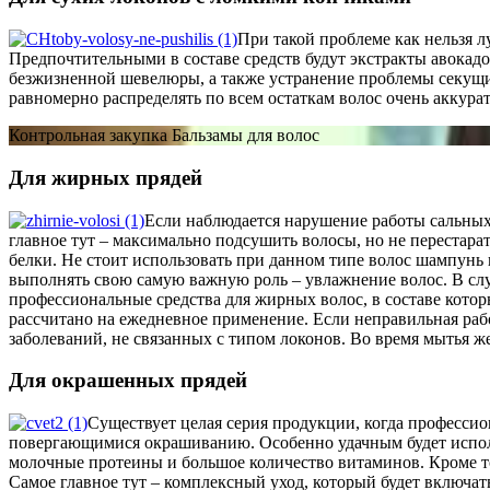
При такой проблеме как нельзя 
Предпочтительными в составе средств будут экстракты авокад
безжизненной шевелюры, а также устранение проблемы секущих
равномерно распределять по всем остаткам волос очень аккурат
Контрольная закупка Бальзамы для волос
Для жирных прядей
Если наблюдается нарушение работы сальных 
главное тут – максимально подсушить волосы, но не перестарат
белки. Не стоит использовать при данном типе волос шампунь
выполнять свою самую важную роль – увлажнение волос. В сл
профессиональные средства для жирных волос, в составе кото
рассчитано на ежедневное применение. Если неправильная раб
заболеваний, не связанных с типом локонов. Во время мытья ж
Для окрашенных прядей
Существует целая серия продукции, когда професси
повергающимися окрашиванию. Особенно удачным будет использ
молочные протеины и большое количество витаминов. Кроме то
Самое главное тут – комплексный уход, который будет включат