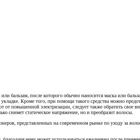
ли бальзам, после которого обычно наносится маска или бальза
к укладке. Кроме того, при помощи такого средства можно предо
т от повышенной электризации, следует также обратить свое вн
ко снимет статическое напряжение, но и преобразит волосы.
неров, представленных на современном рынке по уходу за волос
, благодаря чему может использоваться ежедневно после примен