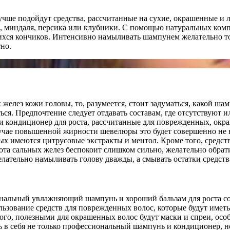
лучше подойдут средства, рассчитанные на сухие, окрашенные 
о, миндаля, персика или клубники. С помощью натуральных ком
ся кончиков. Интенсивно намыливать шампунем желательно толь
но.
желез кожи головы, то, разумеется, стоит задуматься, какой ша
ься. Предпочтение следует отдавать составам, где отсутствуют 
 и кондиционер для роста, рассчитанные для поврежденных, окр
учае повышенной жирности шевелюры это будет совершенно не 
рых имеются цитрусовые экстракты и ментол. Кроме того, средс
ота сальных желез беспокоит слишком сильно, желательно обрат
елательно намыливать голову дважды, а смывать остатки средств
ональный увлажняющий шампунь и хороший бальзам для роста соз
ование средств для поврежденных волос, которые будут иметь в
го, полезными для окрашенных волос будут маски и спреи, осо
ь в себя не только профессиональный шампунь и кондиционер, но