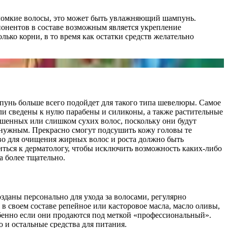
и ломкие волосы, это может быть увлажняющий шампунь.
понентов в составе возможным является укрепление
ко корни, в то время как остатки средств желательно
мпунь больше всего подойдет для такого типа шевелюры. Самое
или сведены к нулю парабены и силиконы, а также растительные
ашенных или слишком сухих волос, поскольку они будут
нужным. Прекрасно смогут подсушить кожу головы те
тво для очищения жирных волос и роста должно быть
иться к дерматологу, чтобы исключить возможность каких-либо
а более тщательно.
даны персонально для ухода за волосами, регулярно
 своем составе репейное или касторовое масла, масло оливы,
бенно если они продаются под меткой «профессиональный».
 и остальные средства для питания.