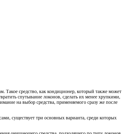
м. Такое средство, как кондиционер, который также может
твратить спутывание локонов, сделать их менее хрупкими,
имание на выбор средства, применяемого сразу же после
ами, существует три основных варианта, среди которых
ения очищающего средства, подходящего по типу локонов.