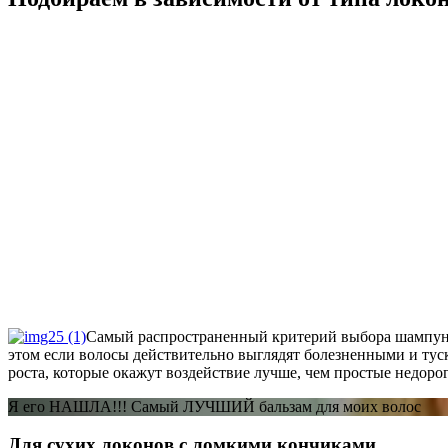
Самый распространенный критерий выбора шампуня д
этом если волосы действительно выглядят болезненными и ту
роста, которые окажут воздействие лучше, чем простые недоро
Я его НАШЛА!!! Самый ЛУЧШИЙ бальзам для моих волос
Для сухих локонов с ломкими кончиками