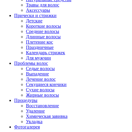
Травы для волос
Аксессуары
Прически и стрижки
Детские
Короткие волосы
Средние волосы
Длинные волосы
Плетение кос
Праздничные
Календарь стрижек
Для мужчин
Проблемы волос
Седые волосы
Выпадение
Лечение волос
Секущиеся кончики
Сухие волосы
Жирные волосы
Процедуры
Восстановление
Удаление
Химическая завивка
Укладка
Фотогалерея