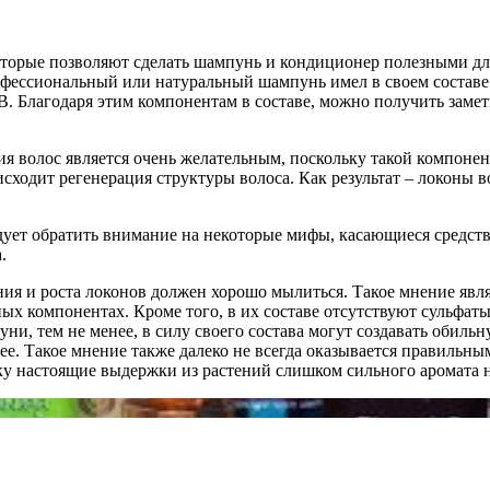
орые позволяют сделать шампунь и кондиционер полезными для о
фессиональный или натуральный шампунь имел в своем составе 
В. Благодаря этим компонентам в составе, можно получить замет
ия волос является очень желательным, поскольку такой компоне
ходит регенерация структуры волоса. Как результат – локоны в
дует обратить внимание на некоторые мифы, касающиеся средств
.
ия и роста локонов должен хорошо мылиться. Такое мнение явл
х компонентах. Кроме того, в их составе отсутствуют сульфаты
, тем не менее, в силу своего состава могут создавать обильн
е. Такое мнение также далеко не всегда оказывается правильным.
 настоящие выдержки из растений слишком сильного аромата н