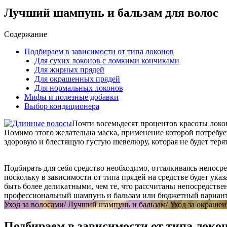
Лучший шампунь и бальзам для волос
Содержание
Подбираем в зависимости от типа локонов
Для сухих локонов с ломкими кончиками
Для жирных прядей
Для окрашенных прядей
Для нормальных локонов
Мифы и полезные добавки
Выбор кондиционера
Почти восемьдесят процентов красоты локо
Помимо этого желательна маска, применение которой потребуе
здоровую и блестящую густую шевелюру, которая не будет терят
Подбирать для себя средство необходимо, отталкиваясь непосре
поскольку в зависимости от типа прядей на средстве будет ука
быть более деликатными, чем те, что рассчитаны непосредстве
профессиональный шампунь и бальзам или бюджетный вариант,
Уход за волосами/ Лучший шампунь и бальзам/ Уход за окрашен
Подбираем в зависимости от типа локо