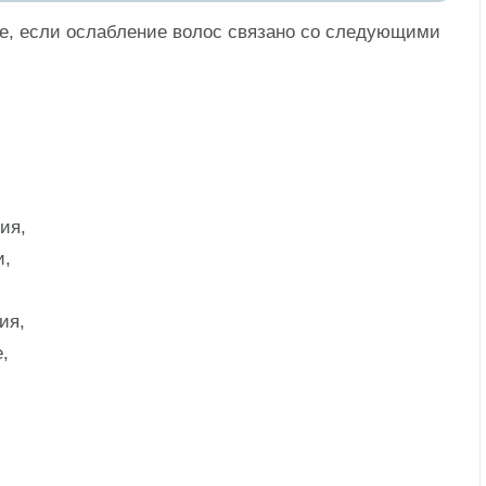
ае, если ослабление волос связано со следующими
ия,
и,
ия,
,