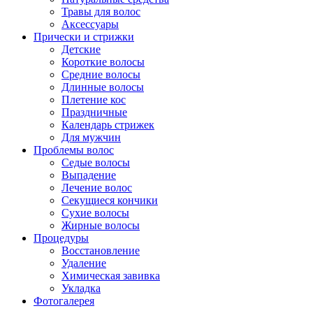
Травы для волос
Аксессуары
Прически и стрижки
Детские
Короткие волосы
Средние волосы
Длинные волосы
Плетение кос
Праздничные
Календарь стрижек
Для мужчин
Проблемы волос
Седые волосы
Выпадение
Лечение волос
Секущиеся кончики
Сухие волосы
Жирные волосы
Процедуры
Восстановление
Удаление
Химическая завивка
Укладка
Фотогалерея