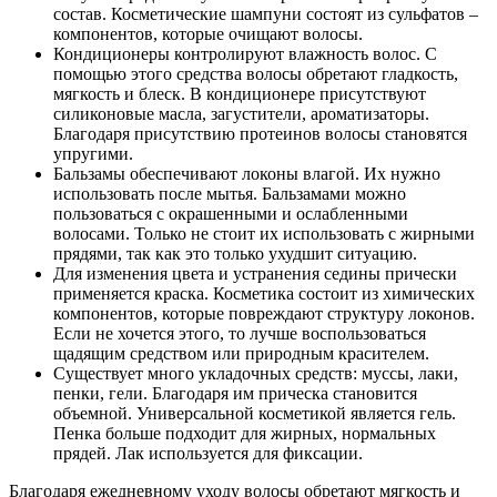
состав. Косметические шампуни состоят из сульфатов –
компонентов, которые очищают волосы.
Кондиционеры контролируют влажность волос. С
помощью этого средства волосы обретают гладкость,
мягкость и блеск. В кондиционере присутствуют
силиконовые масла, загустители, ароматизаторы.
Благодаря присутствию протеинов волосы становятся
упругими.
Бальзамы обеспечивают локоны влагой. Их нужно
использовать после мытья. Бальзамами можно
пользоваться с окрашенными и ослабленными
волосами. Только не стоит их использовать с жирными
прядями, так как это только ухудшит ситуацию.
Для изменения цвета и устранения седины прически
применяется краска. Косметика состоит из химических
компонентов, которые повреждают структуру локонов.
Если не хочется этого, то лучше воспользоваться
щадящим средством или природным красителем.
Существует много укладочных средств: муссы, лаки,
пенки, гели. Благодаря им прическа становится
объемной. Универсальной косметикой является гель.
Пенка больше подходит для жирных, нормальных
прядей. Лак используется для фиксации.
Благодаря ежедневному уходу волосы обретают мягкость и