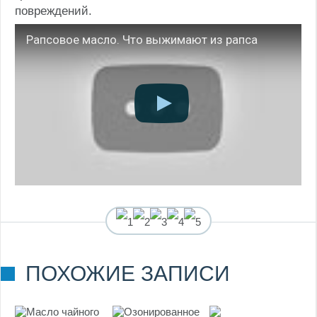
повреждений.
Рапсовое масло. Что выжимают из рапса
(
1
оценок, среднее:
ПОХОЖИЕ ЗАПИСИ
5,00
из 5)