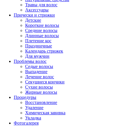
Травы для волос
Аксессуары
Прически и стрижки
Детские
Короткие волосы
Средние волосы
Длинные волосы
Плетение кос
Праздничные
Календарь стрижек
Для мужчин
Проблемы волос
Седые волосы
Выпадение
Лечение волос
Секущиеся кончики
Сухие волосы
Жирные волосы
Процедуры
Восстановление
Удаление
Химическая завивка
Укладка
Фотогалерея