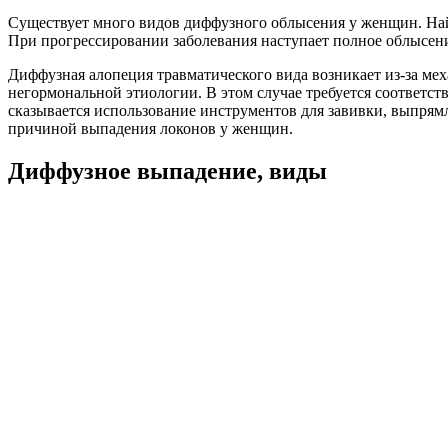
Существует много видов диффузного облысения у женщин. Найт
При прогрессировании заболевания наступает полное облысение
Диффузная алопеция травматического вида возникает из-за ме
негормональной этиологии. В этом случае требуется соответст
сказывается использование инструментов для завивки, выпрямл
причиной выпадения локонов у женщин.
Диффузное выпадение, виды