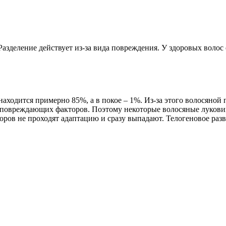
Разделение действует из-за вида повреждения. У здоровых волос е
аходится примерно 85%, а в покое – 1%. Из-за этого волосяной п
а повреждающих факторов. Поэтому некоторые волосяные луковиц
ов не проходят адаптацию и сразу выпадают. Телогеновое разви