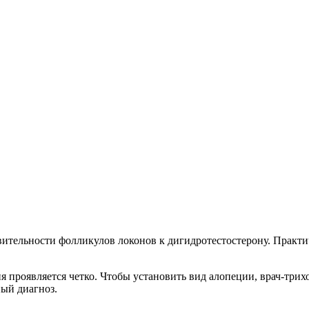
твительности фолликулов локонов к дигидротестостерону. Практ
ия проявляется четко. Чтобы установить вид алопеции, врач-трих
ный диагноз.