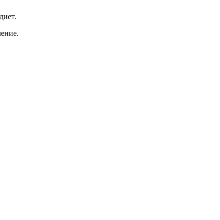
диет.
чение.