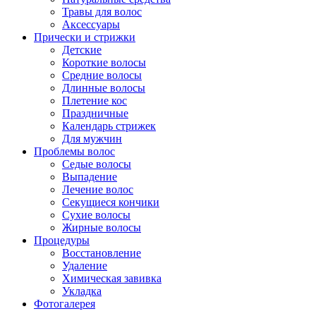
Травы для волос
Аксессуары
Прически и стрижки
Детские
Короткие волосы
Средние волосы
Длинные волосы
Плетение кос
Праздничные
Календарь стрижек
Для мужчин
Проблемы волос
Седые волосы
Выпадение
Лечение волос
Секущиеся кончики
Сухие волосы
Жирные волосы
Процедуры
Восстановление
Удаление
Химическая завивка
Укладка
Фотогалерея