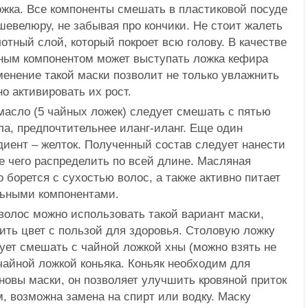
ожка. Все компоненты смешать в пластиковой посуде
шевелюру, не забывая про кончики. Не стоит жалеть
отный слой, который покроет всю голову. В качестве
ным компонентом может выступать ложка кефира
енение такой маски позволит не только увлажнить
о активировать их рост.
асло (5 чайных ложек) следует смешать с пятью
а, предпочтительнее иланг-иланг. Еще один
иент – желток. Полученный состав следует нанести
ле чего распределить по всей длине. Масляная
 борется с сухостью волос, а также активно питает
льными компонентами.
олос можно использовать такой вариант маски,
ить цвет с пользой для здоровья. Столовую ложку
ует смешать с чайной ложкой хны (можно взять не
чайной ложкой коньяка. Коньяк необходим для
новы маски, он позволяет улучшить кровяной приток
, возможна замена на спирт или водку. Маску