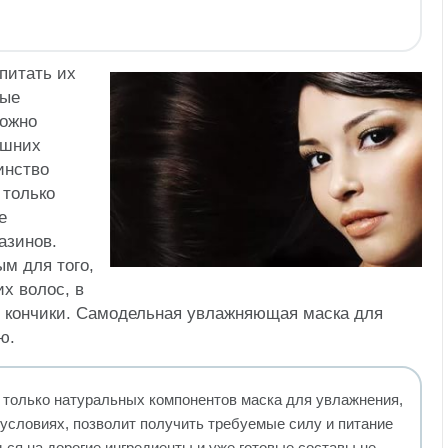
питать их
ные
можно
ашних
инство
 только
е
азинов.
ым для того,
х волос, в
т кончики. Самодельная увлажняющая маска для
ю.
только натуральных компонентов маска для увлажнения,
условиях, позволит получить требуемые силу и питание
ься на дорогие ингредиенты и уже готовые составы не