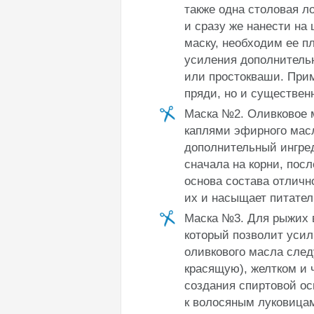
также одна столовая л
и сразу же нанести на 
маску, необходим ее пл
усиления дополнитель
или простокваши. Прим
пряди, но и существенн
Маска №2. Оливковое м
каплями эфирного масл
дополнительный ингред
сначала на корни, пос
основа состава отлично
их и насыщает питате
Маска №3. Для рыжих в
который позволит усил
оливкового масла след
красящую), желтком и 
создания спиртовой ос
к волосяным луковицам