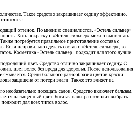
оличестве. Такое средство закрашивает седину эффективно.
 относятся:
дходящий оттенок. По мнению специалистов, «Эстель сильвер»
шность. Хоть покраску с «Эстель сильвер» можно выполнять
 Также потребуется правильное приготовление состава с
. Если неправильно сделать состав с «Эстель сильвер», то
татов. Косметика «Эстель сильвер» подходит для этого лучше
 подходящий цвет. Средство отлично закрашивает седину. С
вить цвет волос без вреда для здоровья. После использования
не смывается. Среди большого разнообразия цветов краски
ловы защищена от потери влаги. Также это влияет на
го необязательно посещать салон. Средство включает бальзам,
чается насыщенный цвет. Богатая палитра позволит выбрать
подходит для всех типов волос.