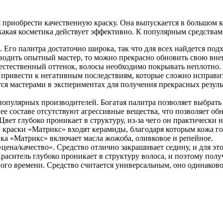
 приобрести качественную краску. Она выпускается в большом к
 какая косметика действует эффективно. К популярным средствам
. Его палитра достаточно широка, так что для всех найдется по
оводить опытный мастер, то можно прекрасно обновить свою вне
 естественный оттенок, волосы необходимо покрывать неплотно.
привести к негативным последствиям, которые сложно исправить
ся мастерами в экспериментах для получения прекрасных резуль
популярных производителей. Богатая палитра позволяет выбрать
 составе отсутствуют агрессивные вещества, что позволяет обно
вет глубоко проникает в структуру, из-за чего он практически 
 краски «Матрикс» входят керамиды, благодаря которым кожа го
ка «Матрикс» включает масла жожоба, оливковое и репейное.
на/качество». Средство отлично закрашивает седину, и для это
раситель глубоко проникает в структуру волоса, и поэтому полу
го времени. Средство считается универсальным, оно одинаково 