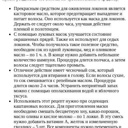
Прекрасным средством для оживления локонов является
касторовое масло, которое предотвращает выпадение и
питает волосы. Оно используется как маска для локонов.
Держать ее следует около часа, улучшая действие
пленкой и полотенцем.
С помощью луковых масок улучшается состояние
окрашенных прядей. Также их используют для седых
локонов. Чтобы получилось такое полезное средство,
необходим сок из одной луковицы, мед и оливковое
масло – по 1 ч. л. В конце нужно добавить небольшое
количество шампуня. Процедура длится полчаса, а затем
волосы следует тщательно промыть.
Отличное действие имеет чесночный сок, который
используется для втирания в голову. Если волосы сухие,
то сок смешивается с репейным маслом. Процедура
длится около 2-х часов. Устранить неприятный запах
можно с помощью ополаскивания водой и яблочного
уксуса.
Использовать этот рецепт нужно при седеющих
каштановых волосах. Для приготовления маски
необходимо смешать бесцветную хну, какао-порошок,
масло оливы и кислое молоко – по 1 ложке. В эту смесь
нужно добавить витамин A, желток и измельченную
гвоздику – 5 шт. Все компоненты нужно перемешать и