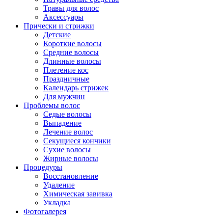
Травы для волос
Аксессуары
Прически и стрижки
Детские
Короткие волосы
Средние волосы
Длинные волосы
Плетение кос
Праздничные
Календарь стрижек
Для мужчин
Проблемы волос
Седые волосы
Выпадение
Лечение волос
Секущиеся кончики
Сухие волосы
Жирные волосы
Процедуры
Восстановление
Удаление
Химическая завивка
Укладка
Фотогалерея