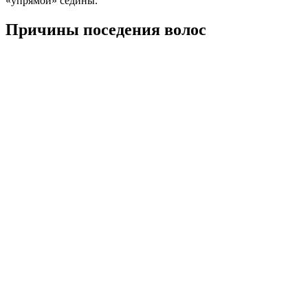
«упрямой» седины.
Причины поседения волос