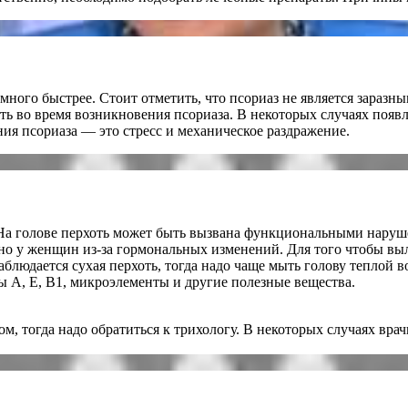
амного быстрее. Стоит отметить, что псориаз не является зараз
 во время возникновения псориаза. В некоторых случаях появля
ия псориаза — это стресс и механическое раздражение.
На голове перхоть может быть вызвана функциональными наруше
ано у женщин из-за гормональных изменений. Для того чтобы вы
людается сухая перхоть, тогда надо чаще мыть голову теплой во
ы А, Е, В1, микроэлементы и другие полезные вещества.
, тогда надо обратиться к трихологу. В некоторых случаях вра