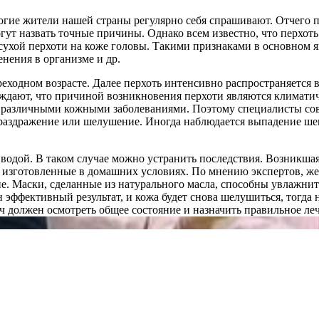
многие жители нашей страны регулярно себя спрашивают. Отчего 
ут назвать точные причины. Однако всем известно, что перхоть
хой перхоти на коже головы. Такими признаками в основном я
енения в организме и др.
еходном возрасте. Далее перхоть интенсивно распространяется в 
ждают, что причиной возникновения перхоти являются климатич
т различными кожными заболеваниями. Поэтому специалисты со
я раздражение или шелушение. Иногда наблюдается выпадение ш
водой. В таком случае можно устранить последствия. Возникшая 
изготовленные в домашних условиях. По мнению экспертов, жел
гие. Маски, сделанные из натурального масла, способны увлажни
ен эффективный результат, и кожа будет снова шелушиться, тогда
ч должен осмотреть общее состояние и назначить правильное ле