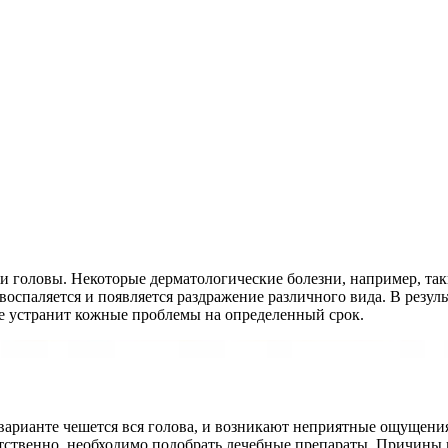
 головы. Некоторые дерматологические болезни, например, такие
 воспаляется и появляется раздражение различного вида. В рез
е устранит кожные проблемы на определенный срок.
варианте чешется вся голова, и возникают неприятные ощущения
тственно, необходимо подобрать лечебные препараты. Причины 