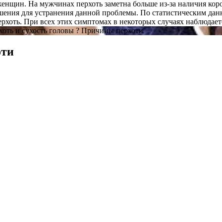
у женщин. На мужчинах перхоть заметна больше из-за наличия ко
шения для устранения данной проблемы. По статистическим данн
перхоть. При всех этих симптомах в некоторых случаях наблюдае
рхоть и сухость головы ? Причины перхоти
оти