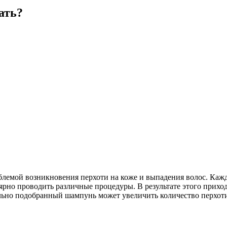
ать?
блемой возникновения перхоти на коже и выпадения волос. Каж
лярно проводить различные процедуры. В результате этого прихо
ьно подобранный шампунь может увеличить количество перхоти н