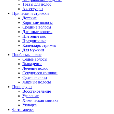
Травы для волос
Аксессуары
Прически и стрижки
Детские
Короткие волосы
Средние волосы
Длинные волосы
Плетение кос
Праздничные
Календарь стрижек
Для мужчин
Проблемы волос
Седые волосы
Выпадение
Лечение волос
Секущиеся кончики
Сухие волосы
Жирные волосы
Процедуры
Восстановление
Удаление
Химическая завивка
Укладка
Фотогалерея