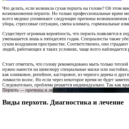
Что делать, если возникла сухая перхоть на голове? Об этом 
возникновения перхоти. Но только профессиональные врачи мог
всего медики упоминают следующие причины возникновения су
убора, стрессовые ситуации, смена климата, гормональные изм
Существует огромная вероятность, что перхоть появляется в пер
уменьшается лишь к пятидесяти годам. Специалисты также убе
сухом воздушном пространстве. Соответственно, они страдаю
людей, работающих в таких условиях, чаще всего наблюдаетс
Стоит отметить, что голову рекомендовано мыть только теплой 
нужно нанести на шевелюру специальные маски или настойки, 
как оливковое, репейное, касторовое, из черного дерева и дру
ломкости волос. Но если через некоторое время не будет замет
Следовательно, проблема решается индивидуально. Так как вра
Перхоть — причины и лечение. Как избавиться от перхоти
Виды перхоти. Диагностика и лечение