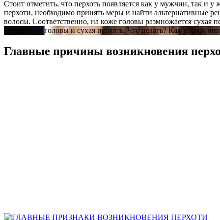
Стоит отметить, что перхоть появляется как у мужчин, так и 
перхоти, необходимо принять меры и найти альтернативные ре
волосы. Соответственно, на коже головы размножается сухая 
Сухая кожа головы и сухая перхоть. Что делать? Как убрать пе
Главные причины возникновения перх