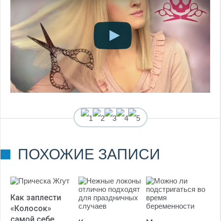
(
6
оценок, среднее:
ПОХОЖИЕ ЗАПИСИ
3,00
из 5)
Как заплести
«Колосок»
самой себе