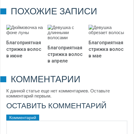
(
1
оценок, среднее:
ПОХОЖИЕ ЗАПИСИ
5,00
из 5)
Благоприятная
Благоприятная
Благоприятная
стрижка волос
стрижка волос
стрижка волос
в июне
в мае
в апреле
КОММЕНТАРИИ
К данной статье еще нет комментариев. Оставьте
комментарий первым.
ОСТАВИТЬ КОММЕНТАРИЙ
Комментарий