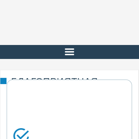
БЛАГОПРИЯТНАЯ
СТРИЖКА В ФЕВРАЛЕ
СОДЕРЖАНИЕ
Реестр дней с рекомендациями для
обновления прически