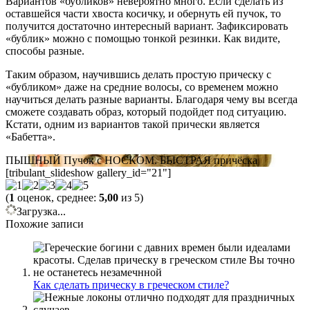
Вариантов «бубликов» невероятно много. Если сделать из
оставшейся части хвоста косичку, и обернуть ей пучок, то
получится достаточно интересный вариант. Зафиксировать
«бублик» можно с помощью тонкой резинки. Как видите,
способы разные.
Таким образом, научившись делать простую прическу с
«бубликом» даже на средние волосы, со временем можно
научиться делать разные варианты. Благодаря чему вы всегда
сможете создавать образ, который подойдет под ситуацию.
Кстати, одним из вариантов такой прически является
«Бабетта».
ПЫШНЫЙ Пучок с НОСКОМ. БЫСТРАЯ причёска
[tribulant_slideshow gallery_id="21"]
(
1
оценок, среднее:
5,00
из 5)
Загрузка...
Похожие записи
Как сделать прическу в греческом стиле?