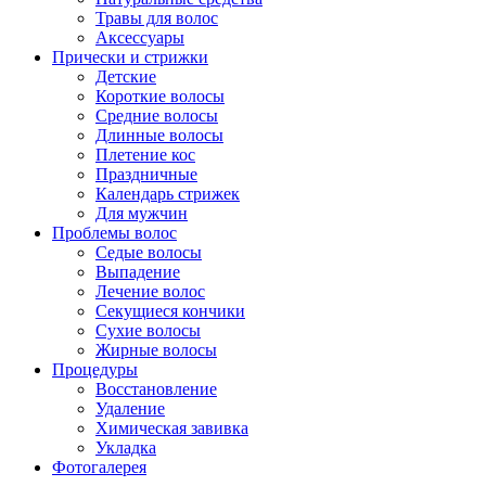
Травы для волос
Аксессуары
Прически и стрижки
Детские
Короткие волосы
Средние волосы
Длинные волосы
Плетение кос
Праздничные
Календарь стрижек
Для мужчин
Проблемы волос
Седые волосы
Выпадение
Лечение волос
Секущиеся кончики
Сухие волосы
Жирные волосы
Процедуры
Восстановление
Удаление
Химическая завивка
Укладка
Фотогалерея