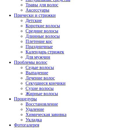
Травы для волос
Аксессуары
Прически и стрижки
Детские
Короткие волосы
Средние волосы
Длинные волосы
Плетение кос
Праздничные
Календарь стрижек
Для мужчин
Проблемы волос
Седые волосы
Выпадение
Лечение волос
Секущиеся кончики
Сухие волосы
Жирные волосы
Процедуры
Восстановление
Удаление
Химическая завивка
Укладка
Фотогалерея