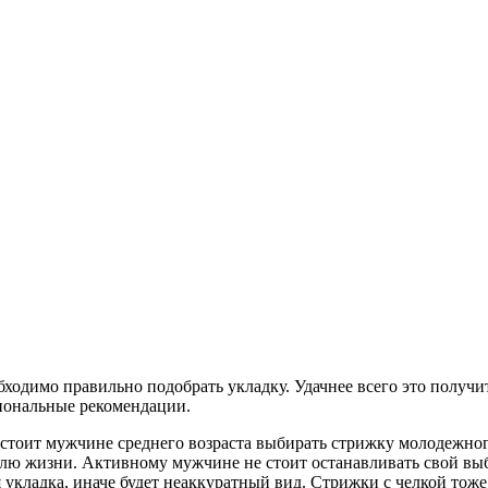
одимо правильно подобрать укладку. Удачнее всего это получитс
сиональные рекомендации.
стоит мужчине среднего возраста выбирать стрижку молодежного
лю жизни. Активному мужчине не стоит останавливать свой выб
кладка, иначе будет неаккуратный вид. Стрижки с челкой тоже