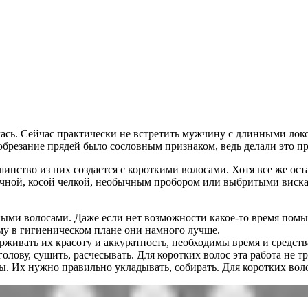
сь. Сейчас практически не встретить мужчину с длинными локо
 обрезание прядей было сословным признаком, ведь делали это 
ство из них создается с короткими волосами. Хотя все же оста
ичной, косой челкой, необычным пробором или выбритыми виска
ми волосами. Даже если нет возможности какое-то время помыт
му в гигиеническом плане они намного лучше.
рживать их красоту и аккуратность, необходимы время и средст
олову, сушить, расчесывать. Для коротких волос эта работа не тр
 Их нужно правильно укладывать, собирать. Для коротких волос