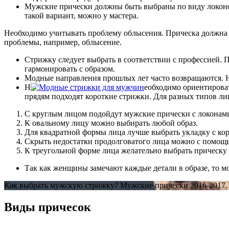
Мужские прически должны быть выбраны по виду локонов
такой вариант, можно у мастера.
Необходимо учитывать проблему облысения. Прическа должна п
проблемы, например, облысение.
Стрижку следует выбрать в соответствии с профессией. 
гармонировать с образом.
Модные направления прошлых лет часто возвращаются. Не
Н
еобходимо ориентироват
прядям подходят короткие стрижки. Для разных типов ли
С круглым лицом подойдут мужские прически с локонами
К овальному лицу можно выбирать любой образ.
Для квадратной формы лица лучше выбрать укладку с ко
Скрыть недостатки продолговатого лица можно с помощь
К треугольной форме лица желательно выбрать прическу с
Так как женщины замечают каждые детали в образе, то мо
Как выбрать мужскую стрижку? Мужские прически 2016-2017.
Виды причесок