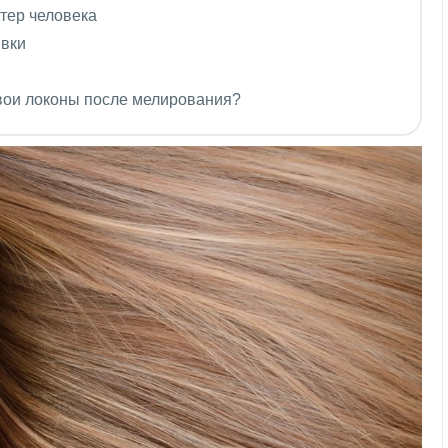
тер человека
ывки
свои локоны после мелирования?