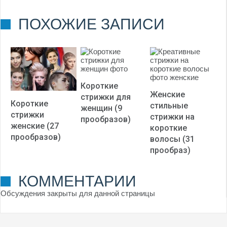
(
6
оценок, среднее:
ПОХОЖИЕ ЗАПИСИ
3,17
из 5)
Короткие
Женские
стрижки для
Короткие
стильные
женщин (9
стрижки
стрижки на
прообразов)
женские (27
короткие
прообразов)
волосы (31
прообраз)
КОММЕНТАРИИ
Обсуждения закрыты для данной страницы